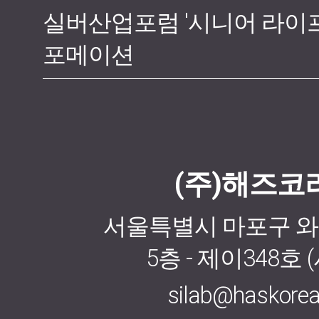
실버산업포럼 '시니어 라이
포메이션
(주)해즈코
서울특별시 마포구 와우
5층 - 제이348호 
silab@haskore